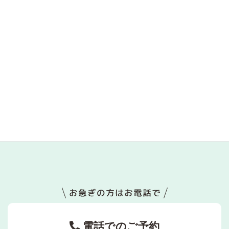
「五月病」は心の休息サイン
2026年5月4日
休んでいるのに回復しないのはなぜか――「何もしていないのに
疲れる」状態の正体
2026年4月28日
なぜ「考え方を変えても楽にならない」のか――思考では動かな
い領域で起きていること
2026年4月21日
電話でのご予約