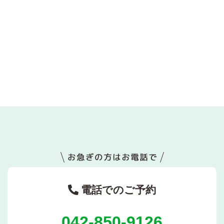
電器店
町田-文房具
町田-美容院
町田-居酒屋
電話でのご予約
042-850-9126