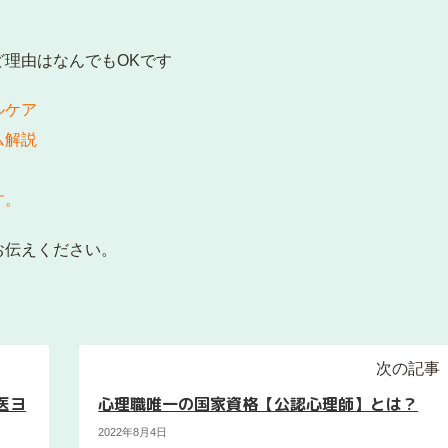
理由はなんでもOKです
ルケア
ム解説
す。
お伝えください。
次の記事
医ヨ
心理職唯一の国家資格【公認心理師】とは？
2022年8月4日