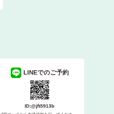
LINEでのご予約
ID:@jft5913b