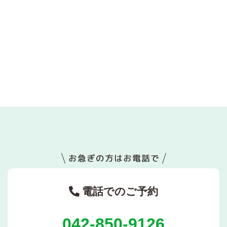
休んでいるのに回復しないのはなぜか――「何もしていないのに
疲れる」状態の正体
2026年4月28日
なぜ「考え方を変えても楽にならない」のか――思考では動かな
い領域で起きていること
2026年4月21日
電話でのご予約
042-850-9126